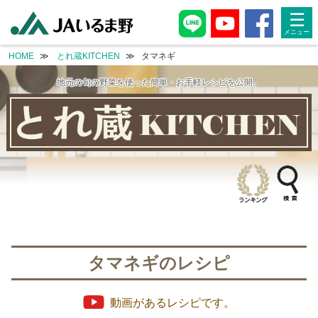
taxonomy.php
taxonomy.php
☰
HOME
とれ蔵KITCHEN
タマネギ
地元の旬の野菜を使った簡単・お手軽レシピを公開。
タマネギのレシピ
動画があるレシピです。