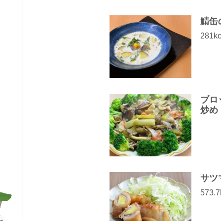
鯖缶
281kc
ブロ
炒め
サツ
573.7