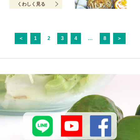
くわしく見る
＜
1
2
3
4
…
8
＞