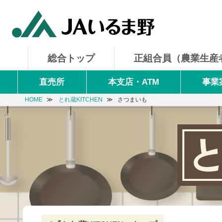
総合トップ
正組合員
（農業生産
直売所
本支店・ATM
事業
HOME
とれ蔵KITCHEN
さつまいも