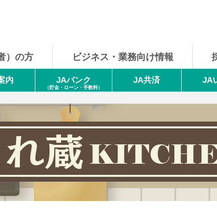
者）の方
ビジネス・
業務向け情報
案内
JAバンク
JA共済
J
（貯金・ローン・手数料）