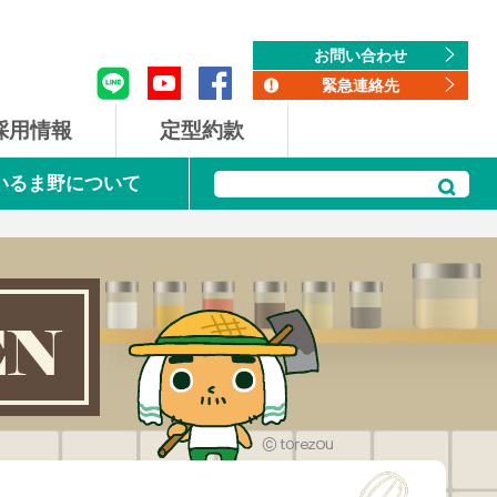
taxonomy.php
taxonomy.php
お問い合わせ
緊急連絡先
採用情報
定型約款
Aいるま野について