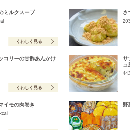
のミルクスープ
さ
al
203
くわしく見る
ッコリーの甘酢あんかけ
サ
ュ
443
くわしく見る
マイモの肉巻き
野
kcal