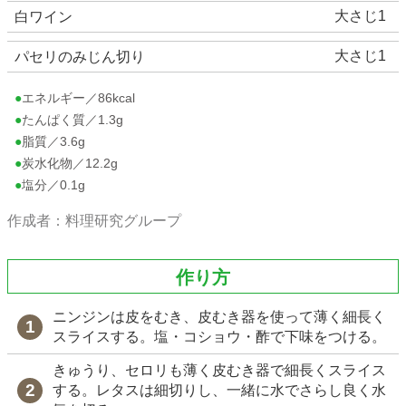
大さじ1
白ワイン
大さじ1
パセリのみじん切り
●エネルギー／86kcal
●たんぱく質／1.3g
●脂質／3.6g
●炭水化物／12.2g
●塩分／0.1g
作成者：料理研究グループ
作り方
ニンジンは皮をむき、皮むき器を使って薄く細長く
スライスする。塩・コショウ・酢で下味をつける。
きゅうり、セロリも薄く皮むき器で細長くスライス
する。レタスは細切りし、一緒に水でさらし良く水