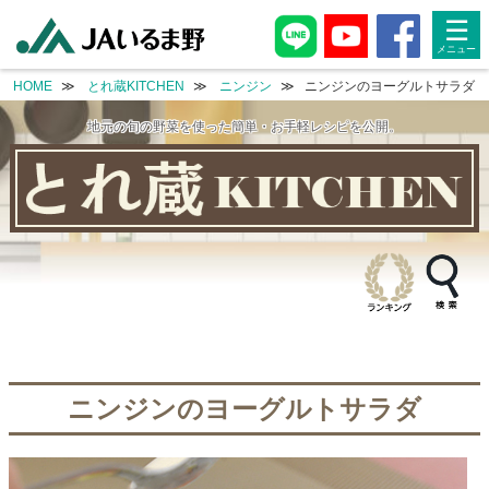
single-recipe.php
single-recipe.php
☰
HOME
とれ蔵KITCHEN
ニンジン
ニンジンのヨーグルトサラダ
地元の旬の野菜を使った簡単・お手軽レシピを公開。
ニンジンのヨーグルトサラダ