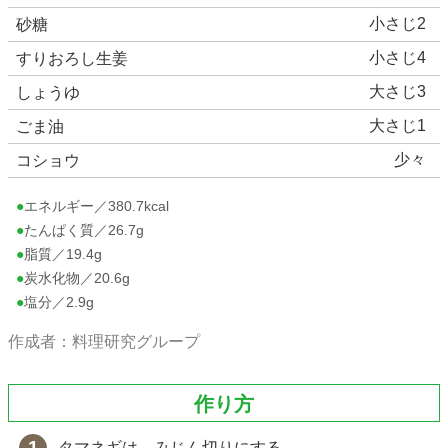
小さじ2
砂糖
小さじ4
すりおろし生姜
大さじ3
しょうゆ
大さじ1
ごま油
少々
コショウ
●エネルギー／380.7kcal
●たんぱく質／26.7g
●脂質／19.4g
●炭水化物／20.6g
●塩分／2.9g
作成者：料理研究グループ
作り方
タマネギは、みじん切りにする。