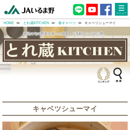
single-recipe.php
single-recipe.php
☰
HOME
とれ蔵KITCHEN
春キャベツ
キャベツシューマイ
地元の旬の野菜を使った簡単・お手軽レシピを公開。
キャベツシューマイ