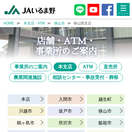
single-branch.php
☰
HOME
本支店・ATM
狭山市
狭山西支店
店舗・ATM・
事業所のご案内
事業所のご案内
本支店
ATM
直売所
農業関連施設
相談センター・事故受付・葬祭
本店
入間市
越生町
川越市
坂戸市
狭山市
鶴ヶ島市
所沢市
飯能市