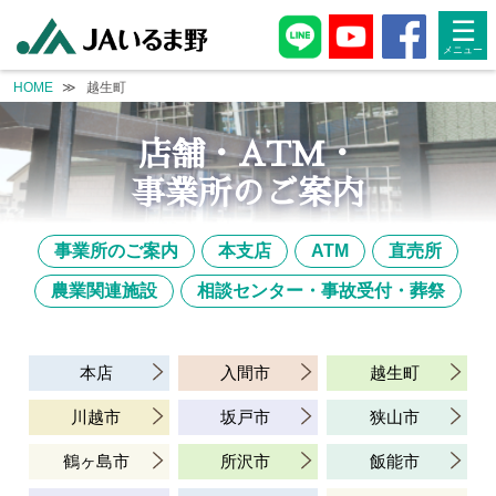
taxonomy.php
taxonomy.php
☰
HOME
越生町
店舗・ATM・
事業所のご案内
事業所のご案内
本支店
ATM
直売所
農業関連施設
相談センター・事故受付・葬祭
本店
入間市
越生町
川越市
坂戸市
狭山市
鶴ヶ島市
所沢市
飯能市