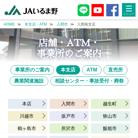
single-branch.php
☰
HOME
本支店・ATM
入間市
入間南支店
店舗・ATM・
事業所のご案内
事業所のご案内
本支店
ATM
直売所
農業関連施設
相談センター・事故受付・葬祭
本店
入間市
越生町
川越市
坂戸市
狭山市
鶴ヶ島市
所沢市
飯能市