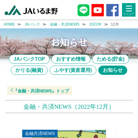
archive.php
☰
HOME
JAバンク
金融・共済NEWS
2022年
12月
お知らせ
JAバンクTOP
おすすめ情報
ためる(貯金)
かりる(融資)
ふやす(資産運用)
お知らせ
『金融・共済NEWS』
トップ
金融・共済NEWS
（2022年12月）
金融共済NEWS