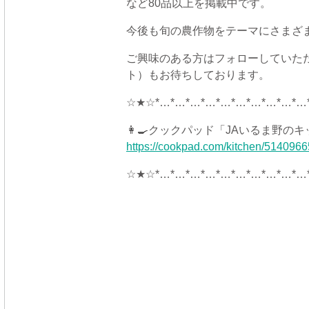
など80品以上を掲載中です。
今後も旬の農作物をテーマにさまざ
ご興味のある方はフォローしていた
ト）もお待ちしております。
☆★☆*…*…*…*…*…*…*…*…*…*…
👩‍🍳
クックパッド「JAいるま野のキ
https://cookpad.com/kitchen/5140966
☆★☆*…*…*…*…*…*…*…*…*…*…