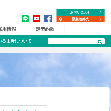
single.php
single.php
お問い合わせ
緊急連絡先
採用情報
定型約款
Aいるま野について