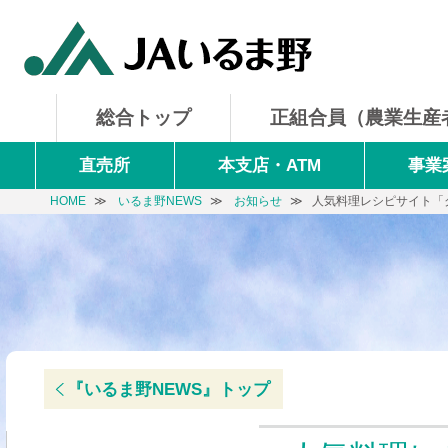
総合トップ
正組合員
（農業生産
直売所
本支店・ATM
事業
HOME
いるま野NEWS
お知らせ
人気料理レシピサイト「
『いるま野NEWS』
トップ