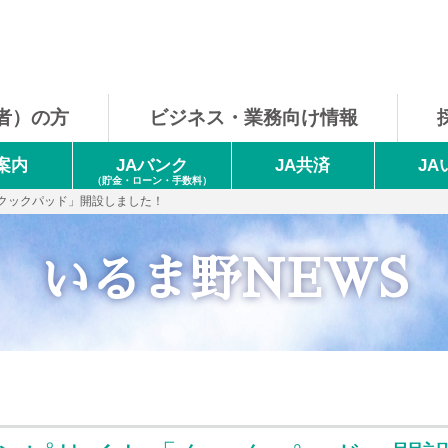
者）の方
ビジネス・
業務向け情報
案内
JAバンク
JA共済
J
（貯金・ローン・手数料）
クックパッド」開設しました！
いるま野NEWS