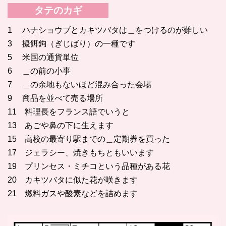
タテのカギ
1 ハナショウブとカキツバタは＿をつけるのが難しい
3 擬餌鉤（ぎじばり）の一種です
5 米国の通貨単位
6 ＿の前の小事
7 ＿の余地もないほど混み合った会場
9 商品を並べて売る場所
11 料理長をフランス語でいうと
13 あごや鼻の下に生えます
15 高校の最寄り駅までの＿定期券を買った
17 ジェラシー、焼きもちともいいます
19 プリンセス・ミチコという品種がある花
20 カキツバタに似た花が咲きます
21 燃料ガスや酸素などを詰めます