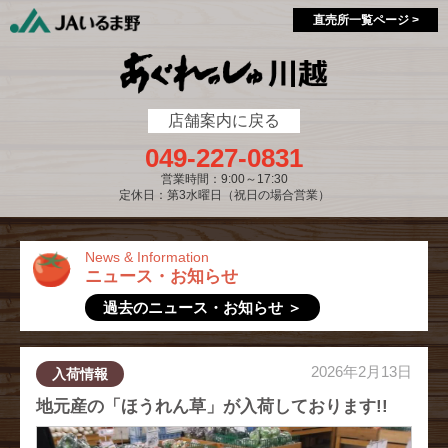
single-market.php
single-market.php
直売所一覧ページ >
店舗案内に戻る
049-227-0831
営業時間：9:00～17:30
定休日：第3水曜日（祝日の場合営業）
News & Information
ニュース・お知らせ
過去のニュース・お知らせ ＞
2026年2月13日
入荷情報
地元産の「ほうれん草」が入荷しております!!