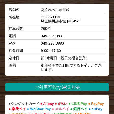
店舗名
あぐれっしゅ川越
所在地
〒350-0853
埼玉県川越市城下町45-3
駐車台数
260台
電話
049-227-0831
FAX
049-225-8880
営業時間
9:00～17:30
定休日
第3水曜日（祝日の場合営業）
設備
※車椅子でご利用できるトイレがござ
います。
ご利用可能な決済方法
●クレジットカード
● Alipay
● d払い
● LINE Pay
● PayPay
● 楽天ペイ
● WeChat Pay
● メルペイ
● 銀行ペイ
● auPay