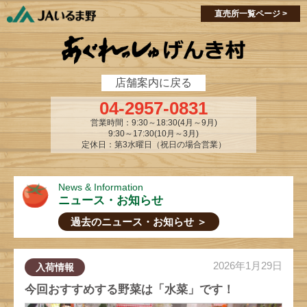
single-market.php
single-market.php
直売所一覧ページ >
店舗案内に戻る
04-2957-0831
営業時間：9:30～18:30(4月～9月)
9:30～17:30(10月～3月)
定休日：第3水曜日（祝日の場合営業）
News & Information
ニュース・お知らせ
過去のニュース・お知らせ ＞
2026年1月29日
入荷情報
今回おすすめする野菜は「水菜」です！