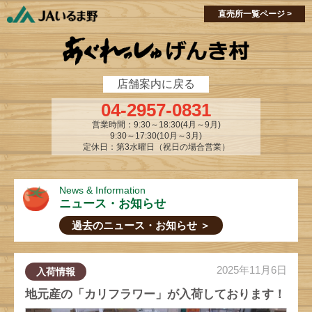
single-market.php
single-market.php
直売所一覧ページ >
店舗案内に戻る
04-2957-0831
営業時間：9:30～18:30(4月～9月)
9:30～17:30(10月～3月)
定休日：第3水曜日（祝日の場合営業）
News & Information
ニュース・お知らせ
過去のニュース・お知らせ ＞
2025年11月6日
入荷情報
地元産の「カリフラワー」が入荷しております！