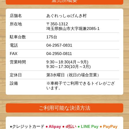
直売所概要
店舗名
あぐれっしゅげんき村
所在地
〒350-1312
埼玉県狭山市大字堀兼2085-1
駐車台数
175台
電話
04-2957-0831
FAX
04-2950-0811
営業時間
9:30～18:30(4月～9月)
9:30～17:30(10月～3月)
定休日
第3水曜日（祝日の場合営業）
設備
※車椅子でご利用できるトイレがござ
います。
ご利用可能な決済方法
●クレジットカード
● Alipay
● d払い
● LINE Pay
● PayPay