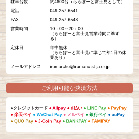
駐車台数
約4600台（ららぽーと富士見として）
電話
049-257-6541
FAX
049-257-6543
営業時間
10：00～20：00
（ららぽーと富士見営業時間に準ず
る）
定休日
年中無休
（ららぽーと富士見に準じて年1日の休
業あり）
メールアドレス
irumarche@irumano.st-ja.or.jp
ご利用可能な決済方法
●クレジットカード
● Alipay
● d払い
● LINE Pay
● PayPay
● 楽天ペイ
● WeChat Pay
● メルペイ
● 銀行ペイ
● auPay
● QUO Pay
● J-Coin Pay
● BANKPAY
● FAMIPAY