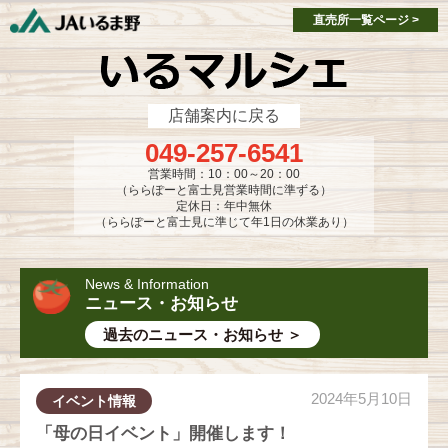
single-market.php
single-market.php
直売所一覧ページ >
店舗案内に戻る
049-257-6541
営業時間：10：00～20：00
（ららぽーと富士見営業時間に準ずる）
定休日：年中無休
（ららぽーと富士見に準じて年1日の休業あり）
News & Information
ニュース・お知らせ
過去のニュース・お知らせ ＞
2024年5月10日
イベント情報
「母の日イベント」開催します！