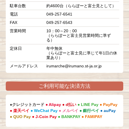
駐車台数
約4600台（ららぽーと富士見として）
電話
049-257-6541
FAX
049-257-6543
営業時間
10：00～20：00
（ららぽーと富士見営業時間に準ず
る）
定休日
年中無休
（ららぽーと富士見に準じて年1日の休
業あり）
メールアドレス
irumarche@irumano.st-ja.or.jp
ご利用可能な決済方法
●クレジットカード
● Alipay
● d払い
● LINE Pay
● PayPay
● 楽天ペイ
● WeChat Pay
● メルペイ
● 銀行ペイ
● auPay
● QUO Pay
● J-Coin Pay
● BANKPAY
● FAMIPAY