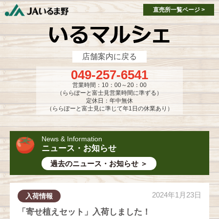
single-market.php
single-market.php
直売所一覧ページ >
店舗案内に戻る
049-257-6541
営業時間：10：00～20：00
（ららぽーと富士見営業時間に準ずる）
定休日：年中無休
（ららぽーと富士見に準じて年1日の休業あり）
News & Information
ニュース・お知らせ
過去のニュース・お知らせ ＞
2024年1月23日
入荷情報
「寄せ植えセット」入荷しました！