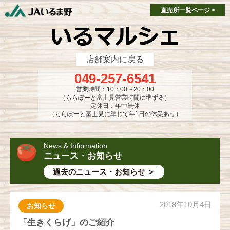
single-market.php
single-market.php
直売所一覧ページ >
店舗案内に戻る
049-257-6541
営業時間：10：00～20：00
（ららぽーと富士見営業時間に準ずる）
定休日：年中無休
（ららぽーと富士見に準じて年1日の休業あり）
News & Information
ニュース・お知らせ
過去のニュース・お知らせ ＞
2018年10月4日
お知らせ
「生きくらげ」のご紹介