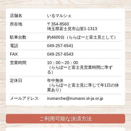
店舗名
いるマルシェ
所在地
〒354-8560
埼玉県富士見市山室1-1313
駐車台数
約4600台（ららぽーと富士見として）
電話
049-257-6541
FAX
049-257-6543
営業時間
10：00～20：00
（ららぽーと富士見営業時間に準ず
る）
定休日
年中無休
（ららぽーと富士見に準じて年1日の休
業あり）
メールアドレス
irumarche@irumano.st-ja.or.jp
ご利用可能な決済方法